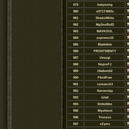
979
bebysong
980
xXT1T4MXx
981
ShadoWhite
982
MgSnoBolD
983
MAYKOOL
984
zupremo10
985
Bladekim
986
FRONTWENTY
987
Uesugi
988
NoproFJ
989
19albert02
990
Flirt4Free
991
comanch3
992
Nerverclay
993
lola0
994
StrikeMen
995
lNyxHerol
996
Tronous
997
xZyers