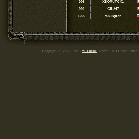
998
XBORUTOX1
999
GIL247
1000
remington
Copyright (c) 2006 - 2026
Mu Online
Server .: MU Online Latino