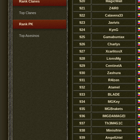
920
MagicWall
Rank Clanes
921
Z4iR0
Top Clanes
922
Calavera33
923
Javivis
Rank PK
924
KynG
Top Asesinos
925
Gamabuntax
926
Charlys
927
XcarlitosX
928
LionsMg
929
CentinelA
930
Zashura
931
R4Izen
932
Atamel
933
BLADE
934
MGKey
935
MGBrakets
936
lMGDAMAGEl
937
Th3M4G1C
938
Minisifrin
939
AngelUriel