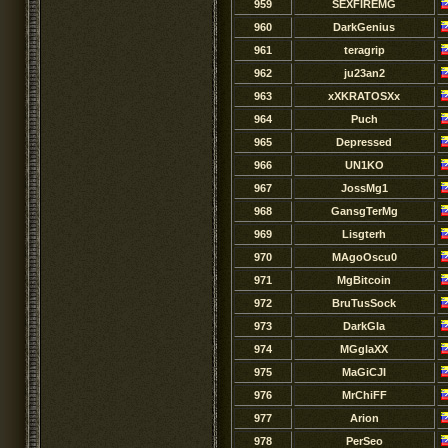
959
SEXFIREMG
960
DarkGenius
961
teragrip
962
ju23an2
963
xXKRATOSXx
964
Puch
965
Depressed
966
UN1KO
967
JossMg1
968
GansgTerMg
969
Lisgterh
970
MAgoOscu0
971
MgBitcoin
972
BruTusSock
973
DarkGla
974
MGglaXX
975
MaGiCJI
976
MrChiFF
977
Arion
978
PerSeo