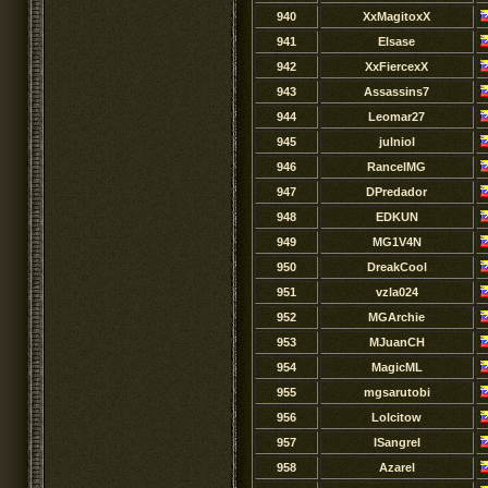
940
XxMagitoxX
941
Elsase
942
XxFiercexX
943
Assassins7
944
Leomar27
945
julniol
946
RancelMG
947
DPredador
948
EDKUN
949
MG1V4N
950
DreakCool
951
vzla024
952
MGArchie
953
MJuanCH
954
MagicML
955
mgsarutobi
956
Lolcitow
957
ISangreI
958
Azarel