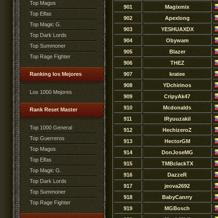
Top Magos
901
Magixmix
Top Elfas
902
Apexlong
Top Magic G.
903
YESHUAXDX
Top Dark Lords
904
Obywam
Top Summoner
905
Blazer
Top Rage Fighter
906
THEZ
Ranking los Mejores
907
kratee
908
YDchirinos
Los 1000 Mejores
909
CripyAk47
910
Mcdonalds
Rank Reset Master
911
lRyuuzakil
Top 1000 General
912
HechizeroZ
Top Guerreros
913
HectorGM
Top Magos
914
DonJoseMG
Top Elfas
915
TMBclackTX
Top Magic G.
916
DazzeR
Top Dark Lords
917
jeova2692
Top Summoner
918
BabyCanrry
Top Rage Fighter
919
MGBosch