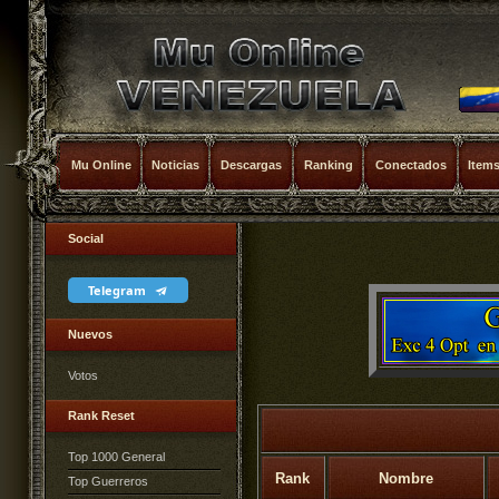
Mu Online
Noticias
Descargas
Ranking
Conectados
Item
Social
Telegram
Nuevos
Votos
Rank Reset
Top 1000 General
Rank
Nombre
Top Guerreros