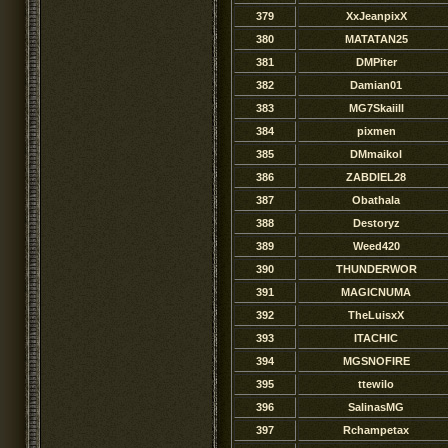
379
XxJeanpixX
380
MATATAN25
381
DMPiter
382
Damian01
383
MG7Skaiill
384
pixmen
385
DMmaikol
386
ZABDIEL28
387
Obathala
388
Destoryz
389
Weed420
390
THUNDERWOR
391
MAGICNUMA
392
TheLuisxX
393
ITACHIC
394
MGSNOFIRE
395
ttewilo
396
SalinasMG
397
Rchampetax