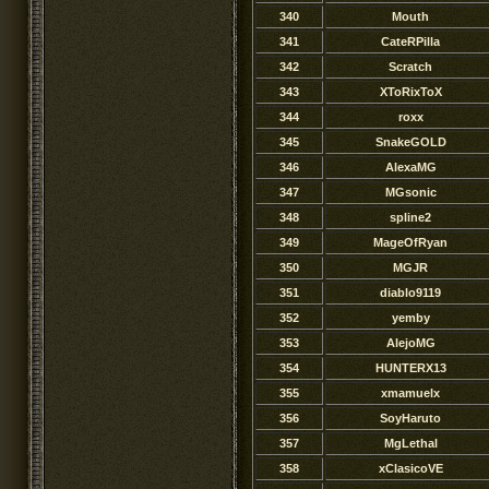
340
Mouth
341
CateRPilla
342
Scratch
343
XToRixToX
344
roxx
345
SnakeGOLD
346
AlexaMG
347
MGsonic
348
spline2
349
MageOfRyan
350
MGJR
351
diablo9119
352
yemby
353
AlejoMG
354
HUNTERX13
355
xmamuelx
356
SoyHaruto
357
MgLethal
358
xClasicoVE