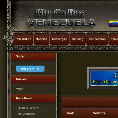
Mu Online
Noticias
Descargas
Ranking
Conectados
Item
Social
Telegram
Nuevos
Votos
Rank Reset
Top 1000 General
Rank
Nombre
Top Guerreros