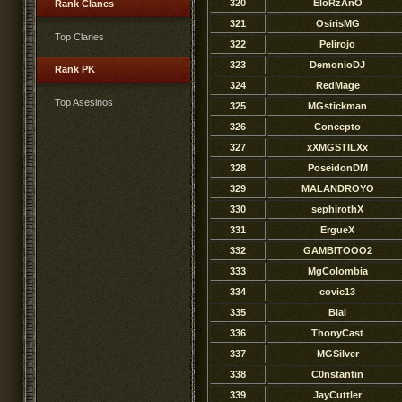
320
EloRzAnO
Rank Clanes
321
OsirisMG
Top Clanes
322
Pelirojo
323
DemonioDJ
Rank PK
324
RedMage
Top Asesinos
325
MGstickman
326
Concepto
327
xXMGSTILXx
328
PoseidonDM
329
MALANDROYO
330
sephirothX
331
ErgueX
332
GAMBITOOO2
333
MgColombia
334
covic13
335
Blai
336
ThonyCast
337
MGSilver
338
C0nstantin
339
JayCuttler