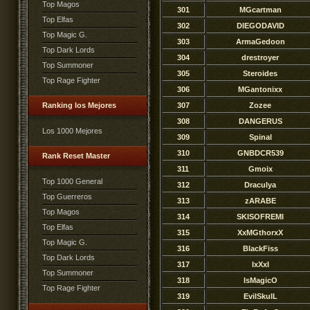
Top Magos
301
MGcartman
Top Elfas
302
DIEGODAVID
Top Magic G.
303
ArmaGedoon
Top Dark Lords
304
drestroyer
Top Summoner
305
Steroides
Top Rage Fighter
306
MGantonixx
Ranking los Mejores
307
Zozee
308
DANGERUS
Los 1000 Mejores
309
Spinal
310
GNBDCR539
Rank Reset Master
311
Gmoix
Top 1000 General
312
Draculya
Top Guerreros
313
zARABE
Top Magos
314
SKISOFREMI
Top Elfas
315
XxMGthorxX
Top Magic G.
316
BlackFiss
Top Dark Lords
317
IxXxI
Top Summoner
318
IsMagicO
Top Rage Fighter
319
EvilSkulL