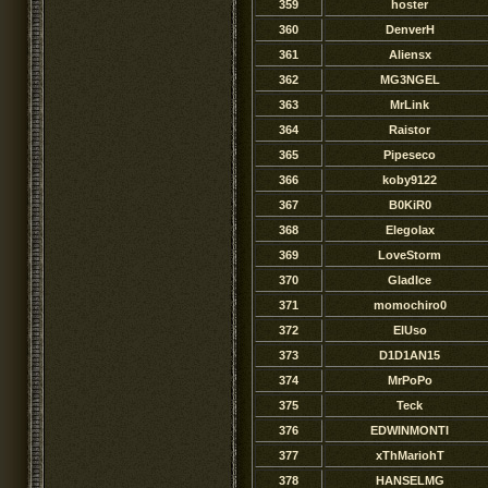
359
hoster
360
DenverH
361
Aliensx
362
MG3NGEL
363
MrLink
364
Raistor
365
Pipeseco
366
koby9122
367
B0KiR0
368
Elegolax
369
LoveStorm
370
GladIce
371
momochiro0
372
ElUso
373
D1D1AN15
374
MrPoPo
375
Teck
376
EDWINMONTI
377
xThMariohT
378
HANSELMG