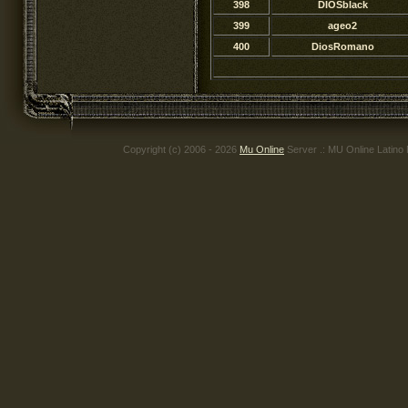
398
DIOSblack
399
ageo2
400
DiosRomano
Copyright (c) 2006 - 2026
Mu Online
Server .: MU Online Latino