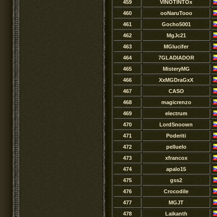
459
VINOTINTOx
460
ooNaruTooo
461
Gocho5001
462
MgJc21
463
MGlucifer
464
7GLADIADOR
465
MisteryMG
466
XxMGDraGxX
467
CASO
468
magicrenzo
469
electrum
470
LordSnoown
471
Poderiti
472
pelluelo
473
xfrancox
474
apalo15
475
gss2
476
Crocodile
477
MGJT
478
Laikanth