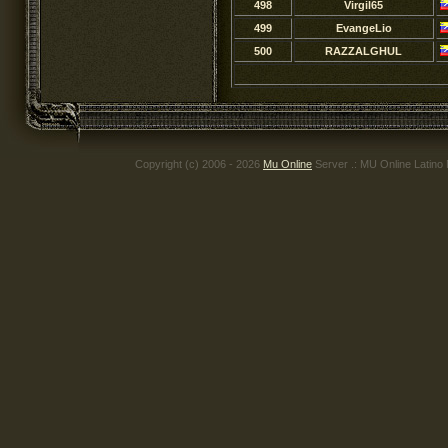
498
Virgil65
499
EvangeLio
500
RAZZALGHUL
Copyright (c) 2006 - 2026
Mu Online
Server .: MU Online Latino