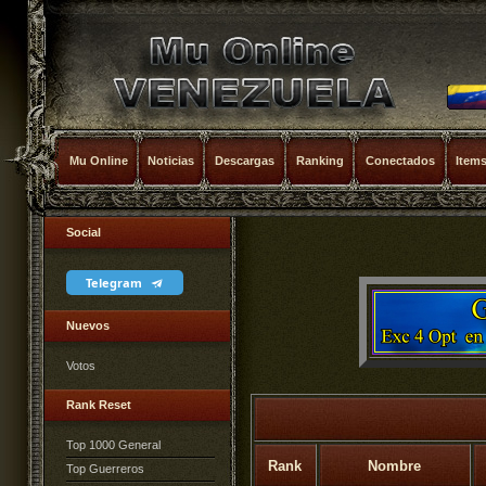
Mu Online
Noticias
Descargas
Ranking
Conectados
Item
Social
Telegram
Nuevos
Votos
Rank Reset
Top 1000 General
Rank
Nombre
Top Guerreros