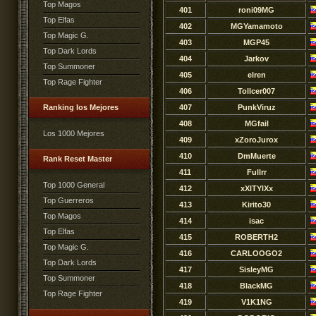
Top Magos
401
roni09MG
Top Elfas
402
MGYamamoto
Top Magic G.
403
MGP45
Top Dark Lords
404
Jarkov
Top Summoner
405
elren
Top Rage Fighter
406
Tollcer007
Ranking los Mejores
407
PunkViruz
408
MGfail
Los 1000 Mejores
409
xZoroJurox
410
DmMuerte
Rank Reset Master
411
Fullrr
Top 1000 General
412
xXlTYlXx
Top Guerreros
413
Kirito30
Top Magos
414
isac
Top Elfas
415
ROBERTH2
Top Magic G.
416
CARLOOGO2
Top Dark Lords
417
SisleyMG
Top Summoner
418
BlackMG
Top Rage Fighter
419
V1K1NG