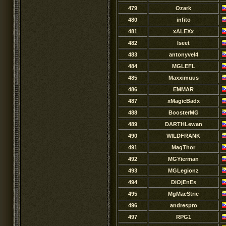
479
Ozark
480
infito
481
xALEXx
482
Iseet
483
antonyvel4
484
MGLEFL
485
Maxximuus
486
EMMAR
487
xMagicBadx
488
BoosterMG
489
DARTHLewan
490
WILDFRANK
491
MagThor
492
MGYierman
493
MGLegionz
494
DiOjEnEs
495
MgMacStric
496
andrespro
497
RPG1