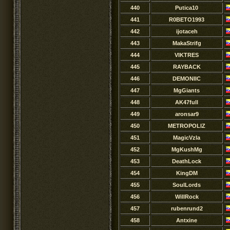
440
Putica10
441
R0BETO1993
442
ijotaceh
443
MakaStrifg
444
VIKTRES
445
RAYBACK
446
DEMONIIC
447
MgGiants
448
AK47full
449
aronsar9
450
METROPOLIZ
451
MagicVzla
452
MgKushMg
453
DeathLock
454
KingDM
455
SoulLords
456
WillRock
457
rubenrund2
458
Antxine