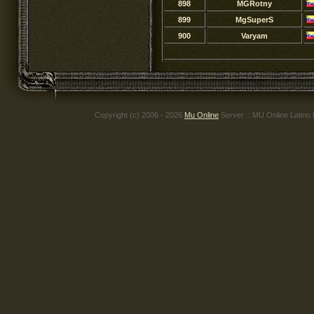
898
MGRotny
899
MgSuperS
900
Varyam
Copyright (c) 2006 - 2026
Mu Online
Server .: MU Online Latino