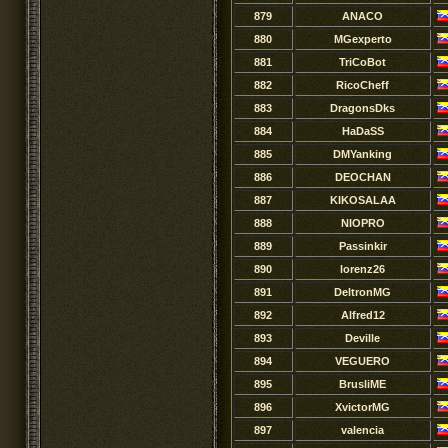
879
ANACO
880
MGexperto
881
TriCoBot
882
RicoCheff
883
DragonsDks
884
HaDaSS
885
DMYanking
886
DEOCHAN
887
KIKOSALAA
888
NIOPRO
889
Passinkir
890
lorenz26
891
DeltronMG
892
Alfred12
893
Deville
894
VEGUERO
895
BrusliME
896
XvictorMG
897
valencia