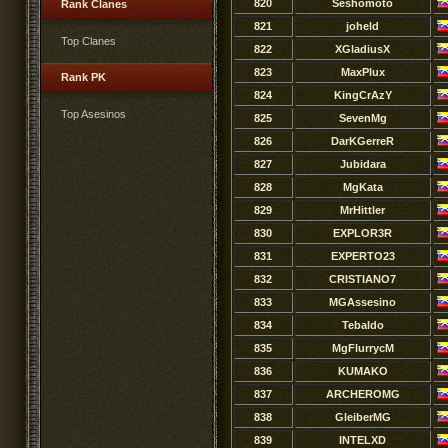
820
Seshomoto
Rank Clanes
821
joheld
Top Clanes
822
XGladiusX
823
MaxPlux
Rank PK
824
KingCrAzY
Top Asesinos
825
SevenMg
826
DarKGerreR
827
Jubidara
828
MgKata
829
MrHittler
830
EXPLOR3R
831
EXPERTO23
832
CRISTIANO7
833
MGAssesino
834
Tebaldo
835
MgFlurrycM
836
KUMAKO
837
ARCHEROMG
838
GleiberMG
839
INTELXD