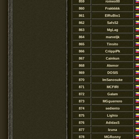
859
romeo00
860
Frakkkkk
861
ElRuBio1
862
SafsS2
863
MgLag
864
marveljk
865
Tinsito
866
CriippiPk
867
Cainkun
868
Akenor
869
DOSIS
870
ImSanosuke
871
MCFIRI
872
Galam
873
MGguerrero
874
sediento
875
Lighto
876
AdidasS
877
Izuna
878
MGRonny