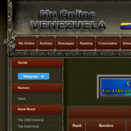
Mu Online
Noticias
Descargas
Ranking
Conectados
Item
Social
Telegram
Nuevos
Votos
Rank Reset
Top 1000 General
Rank
Nombre
Top Guerreros