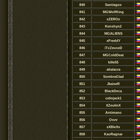
840
Santiagox
841
MGWolfKing
842
xZEROx
843
Kenshyn2
844
MGALIENS
845
xFreddY
846
iTzZeusxD
847
MGColdDeat
848
kille55
849
altalacra
850
SombraGlad
851
JkaiseR
852
BlackDeca
853
celiojack1
854
XZeulinX
855
Antimano
856
Osvv
857
xXBleXx
858
KaoRagnar