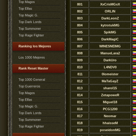
Top Magos
801
XxCrisMGxX
Top Elfas
802
ORLIN
Top Magic G.
803
DarkLeonZ
Top Dark Lords
804
kytrotukMG
Top Summoner
805
SpikMG
Top Rage Fighter
806
DarkMagiC
Ranking los Mejores
807
WINESNEIMG
808
ManueLara2
Los 1000 Mejores
809
DarkUro
810
L4NDV0
Rank Reset Master
811
0lomeister
Top 1000 General
812
MaTaGayZ
Top Guerreros
813
sharol15
Top Magos
814
ZetapoweR
Top Elfas
815
Miguel18
Top Magic G.
816
PCG1200
Top Dark Lords
817
Neomar
Top Summoner
818
hhaisseM
Top Rage Fighter
819
poseidonMG