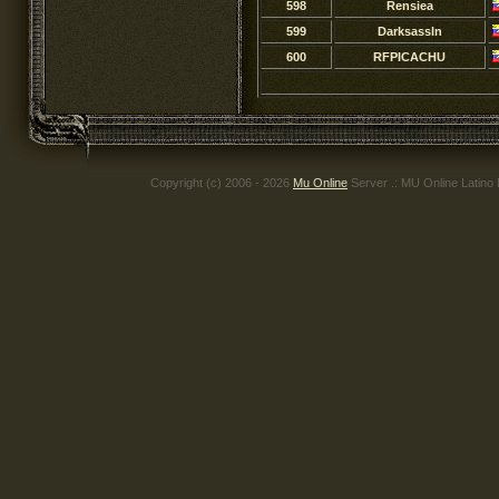
598
Rensiea
599
Darksassln
600
RFPICACHU
Copyright (c) 2006 - 2026
Mu Online
Server .: MU Online Latino