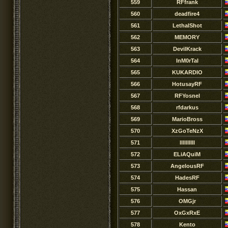
559
RFfrank
560
deadfire4
561
LethalShot
562
MEMORY
563
DevilKrack
564
InM0rTal
565
KUKARDIO
566
HotusayRF
567
RFYosnel
568
rfdarkus
569
MarioBross
570
XzGoTeNzX
571
llllllIIII
572
ELiAQuiM
573
AngelousRF
574
HadesRF
575
Hassan
576
OMGjr
577
OxGxRxE
578
Kento