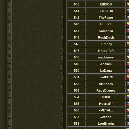
540
EllDIOS
541
SU1C1DA
542
TheFame
543
HuniRF
544
Kabiosile
545
RushDush
546
Jumpey
547
KristoffeR
548
machinery
549
Abalam
550
LaDaga
551
deadPOOL
552
AHEXION
553
RageDixmey
554
DIDIRF
555
HuertaRf
556
xMETALx
557
Gothboi
558
LordNacht