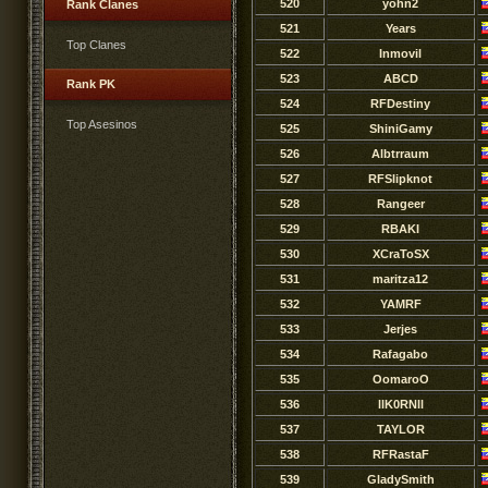
520
yohn2
Rank Clanes
521
Years
Top Clanes
522
Inmovil
523
ABCD
Rank PK
524
RFDestiny
Top Asesinos
525
ShiniGamy
526
Albtrraum
527
RFSlipknot
528
Rangeer
529
RBAKI
530
XCraToSX
531
maritza12
532
YAMRF
533
Jerjes
534
Rafagabo
535
OomaroO
536
llK0RNll
537
TAYLOR
538
RFRastaF
539
GladySmith