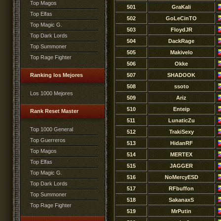
Top Magos
501
GraKali
Top Elfas
502
GoLeCinTO
Top Magic G.
503
FloydJR
Top Dark Lords
504
DackRage
Top Summoner
505
Makivelo
Top Rage Fighter
506
Okke
Ranking los Mejores
507
SHADOOK
508
ssoto
Los 1000 Mejores
509
Ariz
510
Enteip
Rank Reset Master
511
LunaticZu
Top 1000 General
512
TrakiSexy
Top Guerreros
513
HidanRF
Top Magos
514
MERTEX
Top Elfas
515
JAGGER
Top Magic G.
516
NoMercyESD
Top Dark Lords
517
RFbuffon
Top Summoner
518
SakanaxS
Top Rage Fighter
519
MrPutin