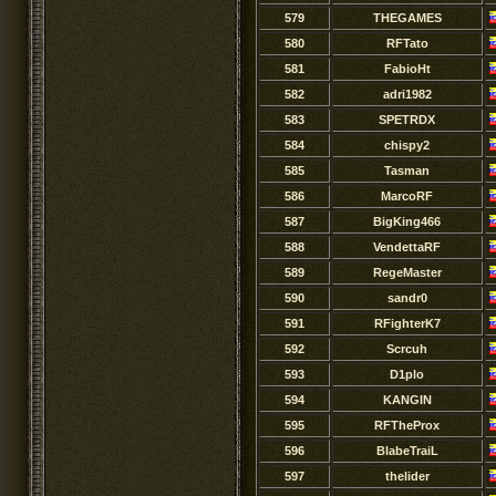
579
THEGAMES
580
RFTato
581
FabioHt
582
adri1982
583
SPETRDX
584
chispy2
585
Tasman
586
MarcoRF
587
BigKing466
588
VendettaRF
589
RegeMaster
590
sandr0
591
RFighterK7
592
Scrcuh
593
D1plo
594
KANGIN
595
RFTheProx
596
BlabeTraiL
597
thelider