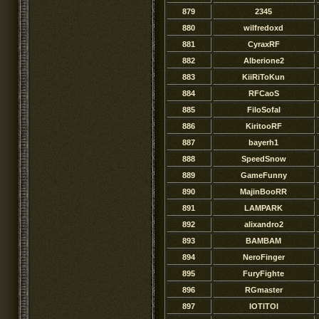
879
2345
880
wilfredoxd
881
CyraxRF
882
Alberione2
883
KiiRiToKun
884
RFCaoS
885
FiloSofal
886
KiritooRF
887
bayerh1
888
SpeedSnow
889
GameFunny
890
MajinBooRR
891
LAMPARK
892
alixandro2
893
BAMBAM
894
NeroFinger
895
FuryFighte
896
RGmaster
897
IOTITOI