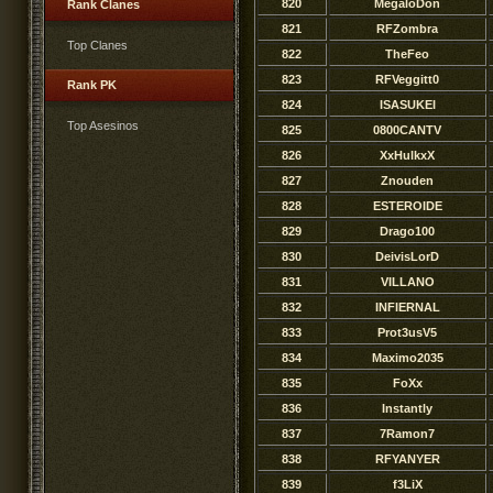
820
MegaloDon
Rank Clanes
821
RFZombra
Top Clanes
822
TheFeo
823
RFVeggitt0
Rank PK
824
ISASUKEI
Top Asesinos
825
0800CANTV
826
XxHulkxX
827
Znouden
828
ESTEROIDE
829
Drago100
830
DeivisLorD
831
VILLANO
832
INFIERNAL
833
Prot3usV5
834
Maximo2035
835
FoXx
836
Instantly
837
7Ramon7
838
RFYANYER
839
f3LiX