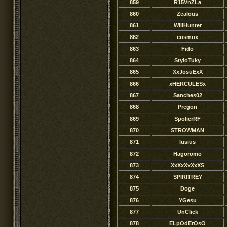
859
R15VnZLa
860
Zealous
861
WillHunter
862
cosmox
863
Fido
864
StyloTuky
865
XxJosuExX
866
xHERCULESx
867
Sanches02
868
Pregon
869
SpolierRF
870
STROWMAN
871
lusius
872
Hagoromo
873
XxXxXxXxXS
874
SPIRITREY
875
Doge
876
YGesu
877
UnClick
878
ELpOdErOsO