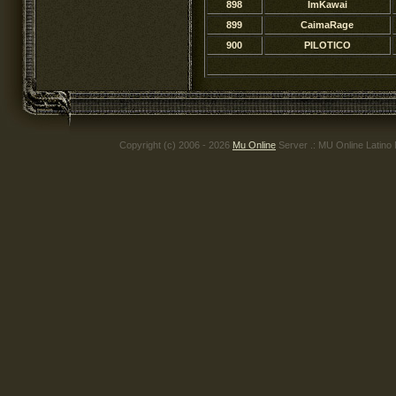
898
ImKawai
899
CaimaRage
900
PILOTICO
Copyright (c) 2006 - 2026
Mu Online
Server .: MU Online Latino