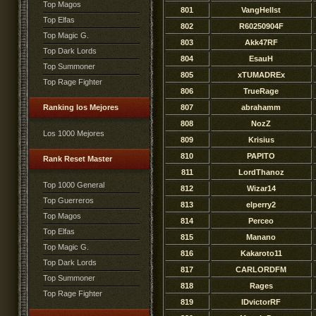
Top Magos
801
VangHellst
Top Elfas
802
R60250904F
Top Magic G.
803
Akk47RF
Top Dark Lords
804
EsauH
Top Summoner
805
xTUMADREx
Top Rage Fighter
806
TrueRage
Ranking los Mejores
807
abrahamm
808
NozZ
Los 1000 Mejores
809
Krisius
810
PAPITO
Rank Reset Master
811
LordThanoz
Top 1000 General
812
Wizar14
Top Guerreros
813
elperry2
Top Magos
814
Perceo
Top Elfas
815
Manano
Top Magic G.
816
Kakaroto11
Top Dark Lords
817
CARLORDFM
Top Summoner
818
Rages
Top Rage Fighter
819
IDvictorRF