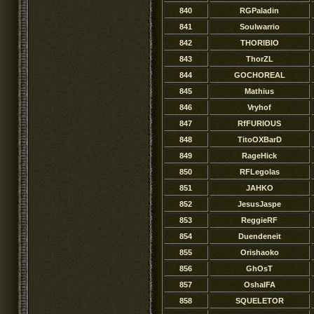
840
RGPaladin
841
Soulwarrio
842
THORIBIO
843
ThorZL
844
GOCHOREAL
845
Mathius
846
Vryhof
847
RfFURIOUS
848
TitoOXBarD
849
RageHick
850
RFLegolas
851
JAHKO
852
JesusJaspe
853
ReggieRF
854
Duendeneit
855
Orishaoko
856
GhOsT
857
OshaIFA
858
SQUELETOR