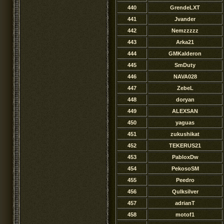
440
GrendeLXT
441
Jvander
442
Nemzzzzz
443
Arka21
444
GMKalderon
445
SmDuty
446
NAVA028
447
ZebeL
448
doryan
449
ALEXSAN
450
yaguas
451
zukushikat
452
TEKERUS21
453
PabloxDw
454
PekosoSM
455
Peedro
456
QuIksilver
457
adrianT
458
motof1