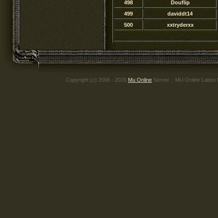
498
Douflip
499
daviddt14
500
xxtryderxx
Copyright (c) 2006 - 2026
Mu Online
Server .: MU Online Latino