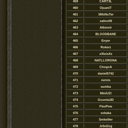
459
CART3L
460
OjuaniT
461
SMsNuTer
462
xalinx09
463
Albionir
464
BLOODBANE
465
Enyer
466
Rokerz
467
xXluisXx
468
NATLLORONA
469
ChogoA
470
daniel5742
471
nervis
472
sumba
473
MiniUZI
474
Ozunita3D
475
FlexPow
476
sokaka
477
Smkeiller
478
JrSnDzg