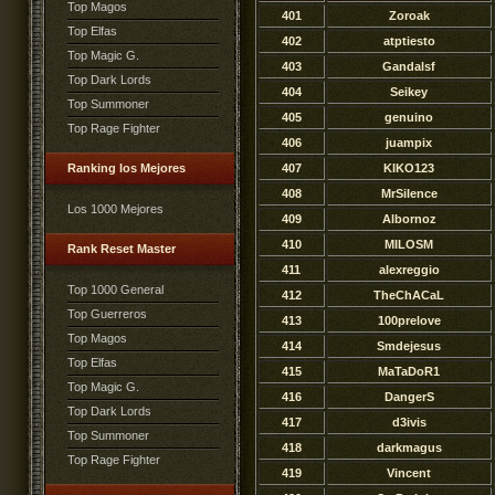
Top Magos
401
Zoroak
Top Elfas
402
atptiesto
Top Magic G.
403
Gandalsf
Top Dark Lords
404
Seikey
Top Summoner
405
genuino
Top Rage Fighter
406
juampix
Ranking los Mejores
407
KIKO123
408
MrSiIence
Los 1000 Mejores
409
Albornoz
410
MILOSM
Rank Reset Master
411
alexreggio
Top 1000 General
412
TheChACaL
Top Guerreros
413
100prelove
Top Magos
414
Smdejesus
Top Elfas
415
MaTaDoR1
Top Magic G.
416
DangerS
Top Dark Lords
417
d3ivis
Top Summoner
418
darkmagus
Top Rage Fighter
419
Vincent