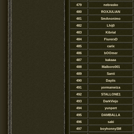
479
nebrasko
480
ROXJULIAN
481
SmAnonimo
482
Lhij0
483
Kibrial
484
FiurerxD
485
carix
486
bOOmer
487
kakaaa
488
Malboro001
489
Santi
490
Dayiis
491
yormanwiza
492
STALLONE1
493
DarkViejo
494
yunpert
495
DAMBALLA
496
saki
497
boyhonnySM