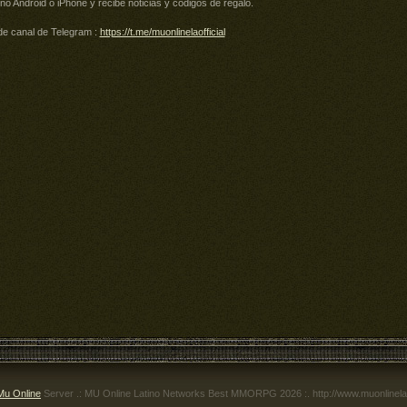
ono Android o iPhone y recibe noticias y códigos de regalo.
de canal de Telegram :
https://t.me/muonlinelaofficial
Mu Online
Server .: MU Online Latino Networks Best MMORPG 2026 :. http://www.muonlinela.c