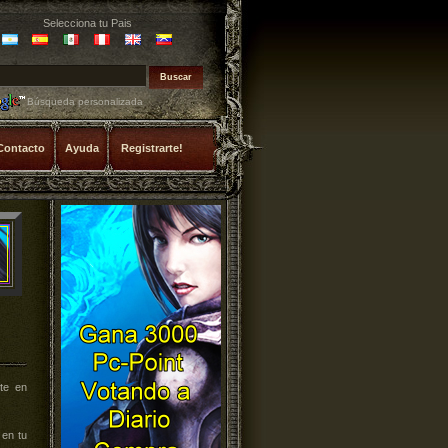
Selecciona tu Pais
Búsqueda personalizada
Contacto
Ayuda
Registrarte!
te en
 en tu