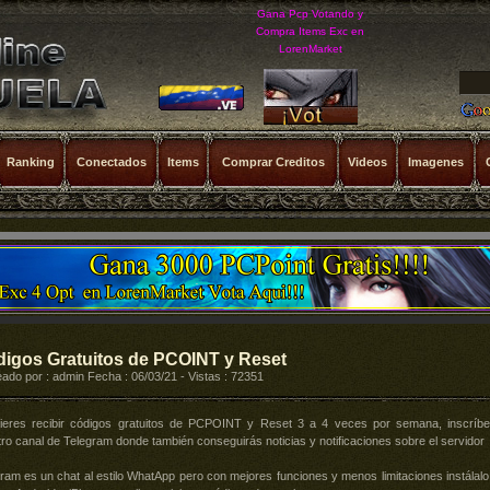
Gana Pcp Votando y
Compra Items Exc en
LorenMarket
Ranking
Conectados
Items
Comprar Creditos
Videos
Imagenes
igos Gratuitos de PCOINT y Reset
ado por : admin Fecha : 06/03/21 - Vistas : 72351
uieres recibir códigos gratuitos de PCPOINT y Reset 3 a 4 veces por semana, inscríbe
ro canal de Telegram donde también conseguirás noticias y notificaciones sobre el servidor
ram es un chat al estilo WhatApp pero con mejores funciones y menos limitaciones instálalo