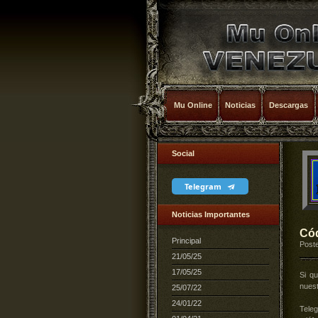
Mu Online
Noticias
Descargas
Social
Telegram
Noticias Importantes
Cód
Principal
Poste
21/05/25
17/05/25
Si q
nuest
25/07/22
24/01/22
Teleg