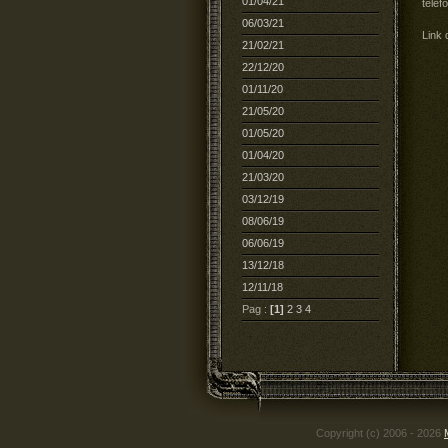
01/04/21
teléf
06/03/21
Link 
21/02/21
22/12/20
01/11/20
21/05/20
01/05/20
01/04/20
21/03/20
03/12/19
08/06/19
06/06/19
13/12/18
12/11/18
Pag :
[1]
2
3
4
Copyright (c) 2006 - 2026