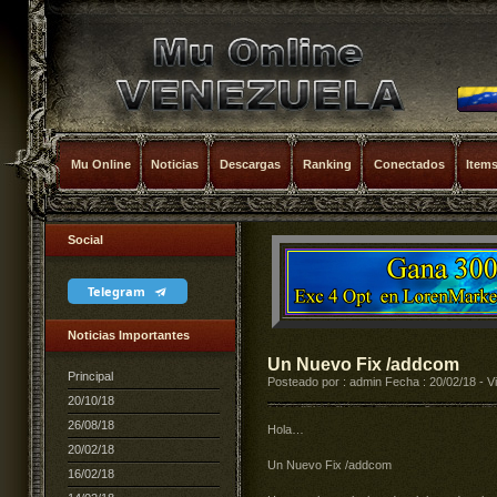
Mu Online
Noticias
Descargas
Ranking
Conectados
Item
Social
Telegram
Noticias Importantes
Un Nuevo Fix /addcom
Principal
Posteado por : admin Fecha : 20/02/18 - V
20/10/18
26/08/18
Hola…
20/02/18
Un Nuevo Fix /addcom
16/02/18