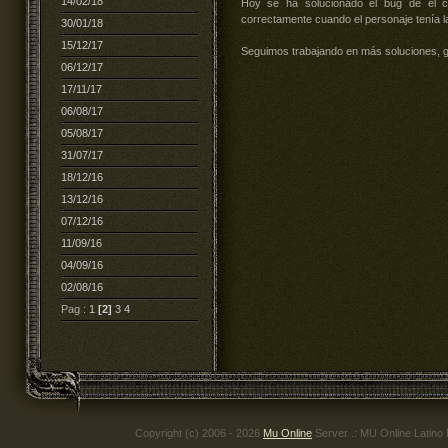
14/02/18
Hoy se ha solucionado el bug de el 
correctamente cuando el personaje tenía l
30/01/18
15/12/17
Seguimos trabajando en más soluciones, g
06/12/17
17/11/17
06/08/17
05/08/17
31/07/17
18/12/16
13/12/16
07/12/16
11/09/16
04/09/16
02/08/16
Pag :
1
[2]
3
4
Copyright (c) 2006 - 2026
Mu Online
Server .: MU Online Latino