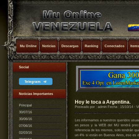
Mu Online
Noticias
Descargas
Ranking
Conectados
Item
Social
Telegram
Noticias Importantes
Hoy le toca a Argentina.
Principal
Posteado por : admin Fecha : 15/10/14 - V
30/07/16
30/06/16
Les informamos a nuestros queridos usuari
en pesos y la WEB del MU tendrá preci
07/06/16
referencia de los mismos, solo tendrán qu
02/03/16
un 4% si están en Buenos Aires, eso es d