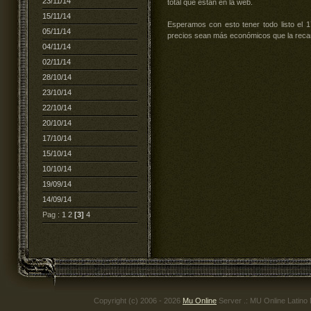
23/11/14
total que están en la web.
15/11/14
Esperamos con esto tener todo listo el 
05/11/14
precios sean más económicos que la reca
04/11/14
02/11/14
28/10/14
23/10/14
22/10/14
20/10/14
17/10/14
15/10/14
10/10/14
19/09/14
14/09/14
Pag :
1
2
[3]
4
Copyright (c) 2006 - 2026
Mu Online
Server .: MU Online Latino