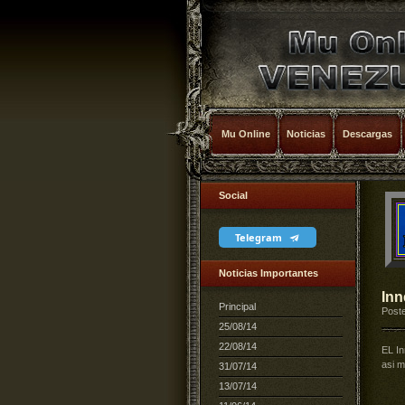
Mu Online
Noticias
Descargas
Social
Telegram
Noticias Importantes
Inn
Principal
Poste
25/08/14
22/08/14
EL In
asi m
31/07/14
13/07/14