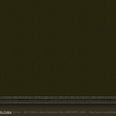
Mu Online
Server .: MU Online Latino Networks Best MMORPG 2026 :. http://www.muonlinela.c