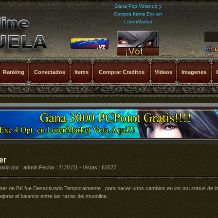
Gana Pcp Votando y
Compra Items Exc en
LorenMarket
Ranking
Conectados
Items
Comprar Creditos
Videos
Imagenes
er
ado por : admin Fecha : 21/11/11 - Vistas : 61527
ner de BK fue Desactivado Temporalmente , para hacer unos cambios en los mu status de lo
ejorar el balance entre las razas del muonline.