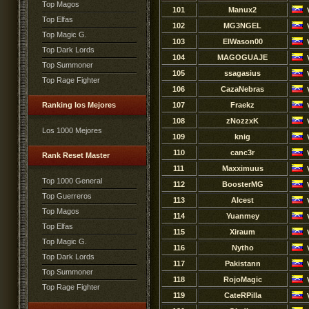
Top Magos
101
Manux2
Top Elfas
102
MG3NGEL
Top Magic G.
103
ElWason00
Top Dark Lords
104
MAGOGUAJE
Top Summoner
105
ssagasius
Top Rage Fighter
106
CazaNebras
Ranking los Mejores
107
Fraekz
108
zNozzxK
Los 1000 Mejores
109
knig
110
canc3r
Rank Reset Master
111
Maxximuus
Top 1000 General
112
BoosterMG
Top Guerreros
113
Alcest
Top Magos
114
Yuanmey
Top Elfas
115
Xiraum
Top Magic G.
116
Nytho
Top Dark Lords
117
Pakistann
Top Summoner
118
RojoMagic
Top Rage Fighter
119
CateRPilla