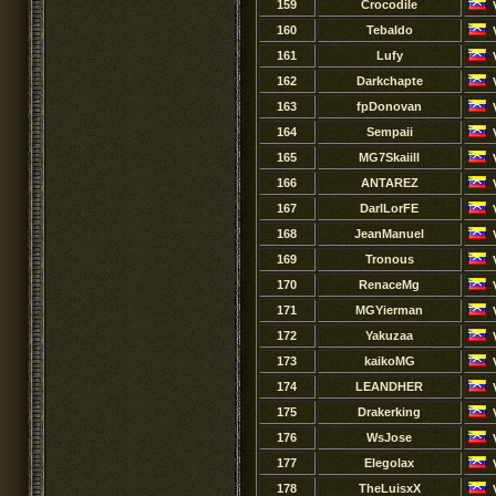
159
Crocodile
160
Tebaldo
161
Lufy
162
Darkchapte
163
fpDonovan
164
Sempaii
165
MG7Skaiill
166
ANTAREZ
167
DarlLorFE
168
JeanManuel
169
Tronous
170
RenaceMg
171
MGYierman
172
Yakuzaa
173
kaikoMG
174
LEANDHER
175
Drakerking
176
WsJose
177
Elegolax
178
TheLuisxX