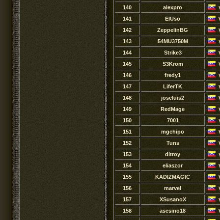
140
alexpro
141
ElUso
142
ZeppelinBG
143
54MU3750M
144
Strike3
145
S3Krom
146
fredy1
147
LiferTK
148
joseluis2
149
RedMage
150
7001
151
mgchipo
152
Tuns
153
ditroy
154
eliaszor
155
KADIZMAGIC
156
marvel
157
XSusanoX
158
asesino18