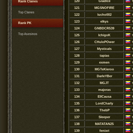
120
GladIce
Rank Clanes
121
MGSNOFIRE
Top Clanes
122
lucho002
123
elkys
Rank PK
124
GNBDCR539
Top Asesinos
125
IchigoK
126
CHuloPOwer
127
Mysticals
128
tapias
129
exmen
130
MGTeKieroo
131
DarleYBer
132
MGJT
133
majoras
134
EllCausa
135
LordCharly
136
ThebP
137
Sleeper
138
MATATAN25
139
fenixri