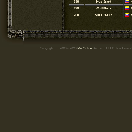
198
Nosf3rat0
199
WolfBlack
200
V0LD3M0R
Copyright (c) 2006 - 2026
Mu Online
Server .: MU Online Latino