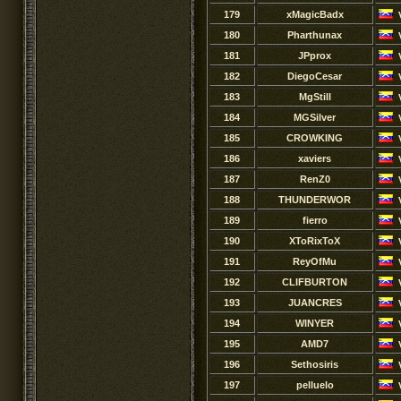
179
xMagicBadx
180
Pharthunax
181
JPprox
182
DiegoCesar
183
MgStill
184
MGSilver
185
CROWKING
186
xaviers
187
RenZ0
188
THUNDERWOR
189
fierro
190
XToRixToX
191
ReyOfMu
192
CLIFBURTON
193
JUANCRES
194
WINYER
195
AMD7
196
Sethosiris
197
pelluelo