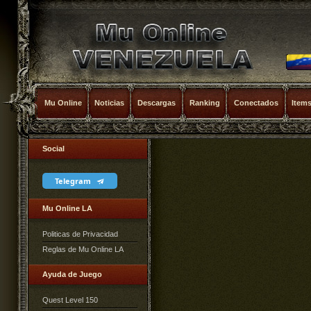
Mu Online
Noticias
Descargas
Ranking
Conectados
Item
Social
Telegram
Mu Online LA
Politicas de Privacidad
Reglas de Mu Online LA
Ayuda de Juego
Quest Level 150