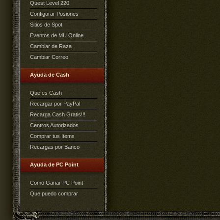
Quest Level 220
Configurar Posiones
Sitios de Spot
Eventos de MU Online
Cambiar de Raza
Cambiar Correo
Ayuda de Cash
Que es Cash
Recargar por PayPal
Recarga Cash Gratis!!!
Centros Autorizados
Comprar tus Items
Recargas por Banco
Ayuda de PC Point
Como Ganar PC Point
Que puedo comprar