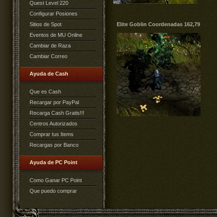
Quest Level 220
Configurar Posiones
Sitios de Spot
Elite Goblin Coordenadas 162,79
Eventos de MU Online
Cambiar de Raza
Cambiar Correo
Ayuda de Cash
Que es Cash
Recargar por PayPal
Recarga Cash Gratis!!!
Centros Autorizados
Comprar tus Items
Recargas por Banco
Ayuda de PC Point
Como Ganar PC Point
Que puedo comprar