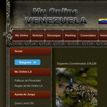
Mu Online
Noticias
Descargas
Ranking
Conectados
Item
Social
Telegram
Gigantes Coordenadas 179,129
Mu Online LA
Politicas de Privacidad
Reglas de Mu Online LA
Ayuda de Juego
Quest Level 150